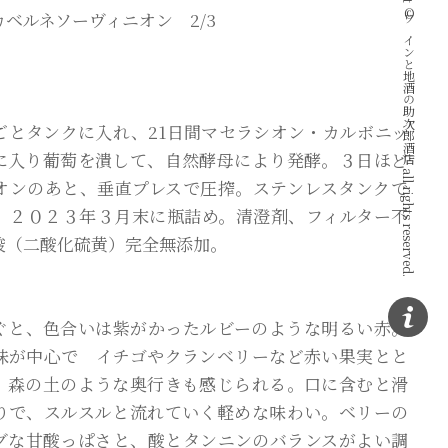
Copyright © ワインと地酒の助次郎酒店 all rights reserved.
カベルネソーヴィニオン 2/3
3
ごとタンクに入れ、21日間マセラシオン・カルボニッ
に入り葡萄を潰して、自然酵母により発酵。３日ほど
オンのあと、垂直プレスで圧搾。ステンレスタンクで
。２０２３年３月末に瓶詰め。清澄剤、フィルター不
酸（二酸化硫黄）完全無添加。
ぐと、色合いは紫がかったルビーのような明るい赤。
味が中心で イチゴやクランベリーなど赤い果実とと
、森の土のような奥行きも感じられる。口に含むと滑
りで、スルスルと流れていく軽めな味わい。ベリーの
グな甘酸っぱさと、酸とタンニンのバランスがよい調