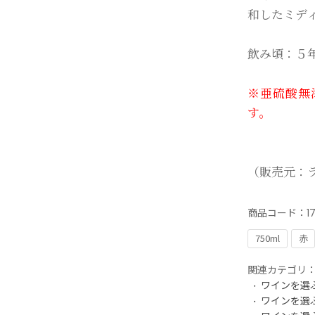
和したミデ
飲み頃：５
※亜硫酸無
す。
（販売元：
商品コード：
1
750ml
赤
関連カテゴリ
ワインを選
ワインを選