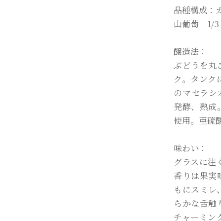
品種構成：
山葡萄 1/
醸造法：
ぶどうを丸
ク。タンク
のマセラシ
発酵、熟成
使用。亜硫
味わい：
グラスに注
香りは果実
もにスミレ
らかな舌触
チャーミン