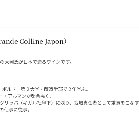
 Colline Japon）
ヌの大岡氏が日本で造るワインです。
渡仏。ボルドー第２大学・醸造学部で２年学ぶ。
ー・アルマンが都合悪く、
まグリッパ（ギガル社傘下）に残り、栽培責任者として重責をこなす
造の仕事に従事。