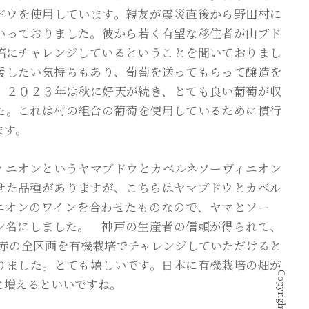
ドウを使用しています。親友が震災直後から野田村に
いっておりました。彼から若く有望な移住者が山ブド
培にチャレンジしているということを聞いておりまし
援したい気持ちもあり、葡萄を送ってもらって醸造を
。２０２３年は秋に好天が続き、とても良い葡萄が収
た。これは村の組合の葡萄を使用しているために慣行
ます。
ィニオンというヤマブドウとカベルネソーヴィニオン
せた品種がありますが、こちらはヤマブドウとカベル
ニオンのワインを合わせたものなので、ヤマとソー
ン名にしました。 神戸の生産者の信頼が得られて、
から赤の全区画を有機栽培でチャレンジしていただけると
りました。とても嬉しいです。日本に有機栽培の畑が
と増えるといいですね。