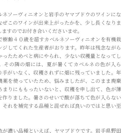
ルネソーヴィニオンと岩手のヤマブドウのワインにな
なぜこのワインが出来上がったかを、少し長くなりま
しますのでお付き合いくださいませ。
で樹齢４０歳を超すカベルネソーヴィニオンを有機栽
ンジしてくれた生産者がおります。昨年は残念ながら
かったためべと病にやられ、少ない収穫量となってし
。その隣の畑には、夏が暑くてカベルネの色が入ら
り手がいなく、収穫されずに畑に残っていました。年
農薬を使っていたため、悩みましたが、このまま廃棄
あまりにももったいないと、収穫を申し出て、色が薄
を作りました。暑さのせいで酸が落ちて色が入らない
、それを補完する品種と混ぜれば良いのではと思い至
。
色が濃い品種といえば、ヤマブドウです。岩手県野田