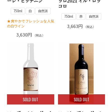
ーレ・ピッチニン
ッロ2021 イル・ロッ
コロ
750ml
白
自然派
750ml
赤
自然派
★爽やかでフレッシュな人気
3,663円
の白ワイン
（税込）
3,630円
（税込）
SOLD OUT
SOLD OUT