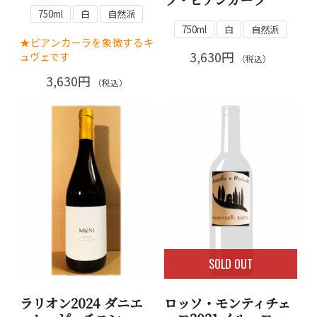
750ml
白
自然派
750ml
白
自然派
★ビアンカーラを象徴するキ
3,630円
ュヴェです
（税込）
3,630円
（税込）
SOLD OUT
ラリオン2024 ダニエ
ロッソ・モンティチェ