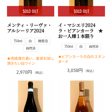
SOLD OUT
SOLD OUT
メンティ・リーヴァ・
イ・マシエリ2024
アルシーリア2024
ラ・ビアンカーラ ★
お一人様１本限り
750ml
白
微発泡
750ml
白
自然派
自然派
★ビアンカーラの白のスタン
★完成度の高い、是非お試し
ダード
頂きたい白ワイン
3,058円
2,970円
（税込）
（税込）