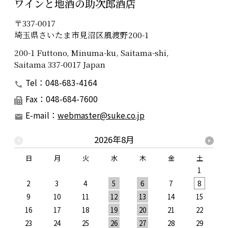
ワインと地酒の助次郎酒店
〒337-0017
埼玉県さいたま市見沼区風渡野200-1
200-1 Futtono, Minuma-ku, Saitama-shi,
Saitama 337-0017 Japan
Tel：048-683-4164
Fax：048-684-7600
E-mail：
webmaster@suke.co.jp
2026年8月
日
月
火
水
木
金
土
1
2
3
4
5
6
7
8
9
10
11
12
13
14
15
1
16
17
18
19
20
21
22
2
23
24
25
26
27
28
29
2