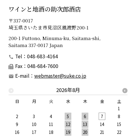
ワインと地酒の助次郎酒店
〒337-0017
埼玉県さいたま市見沼区風渡野200-1
200-1 Futtono, Minuma-ku, Saitama-shi,
Saitama 337-0017 Japan
Tel：048-683-4164
Fax：048-684-7600
E-mail：
webmaster@suke.co.jp
2026年8月
日
月
火
水
木
金
土
1
2
3
4
5
6
7
8
9
10
11
12
13
14
15
1
16
17
18
19
20
21
22
2