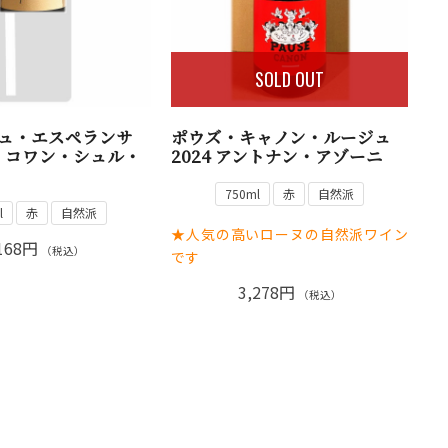
SOLD OUT
ジュ・エスペランサ
ポウズ・キャノン・ルージュ
ン・コワン・シュル・
2024 アントナン・アゾーニ
750ml
赤
自然派
l
赤
自然派
★人気の高いローヌの自然派ワイン
168円
（税込）
です
3,278円
（税込）