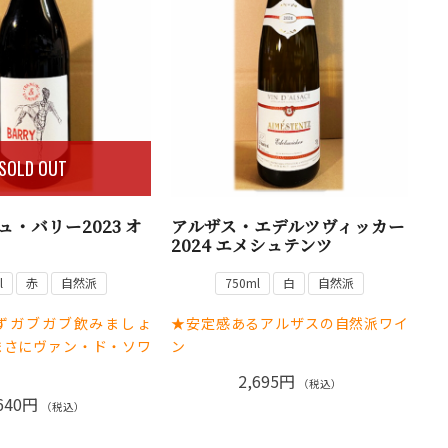
SOLD OUT
ュ・バリー2023 オ
アルザス・エデルツヴィッカー
2024 エメシュテンツ
l
赤
自然派
750ml
白
自然派
ずガブガブ飲みましょ
★安定感あるアルザスの自然派ワイ
まさにヴァン・ド・ソワ
ン
2,695円
（税込）
640円
（税込）