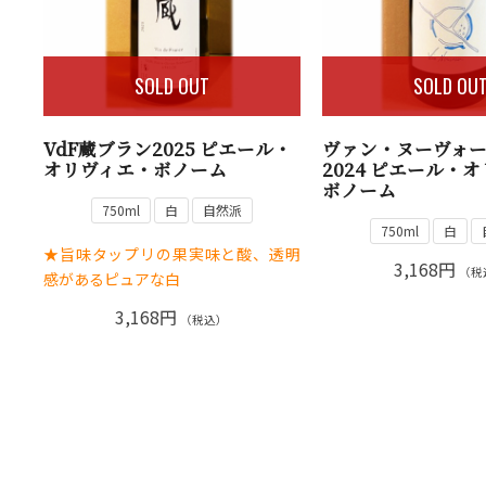
SOLD OUT
SOLD OU
VdF蔵ブラン2025 ピエール・
ヴァン・ヌーヴォ
オリヴィエ・ボノーム
2024 ピエール・
ボノーム
750ml
白
自然派
750ml
白
★旨味タップリの果実味と酸、透明
3,168円
（税
感があるピュアな白
3,168円
（税込）