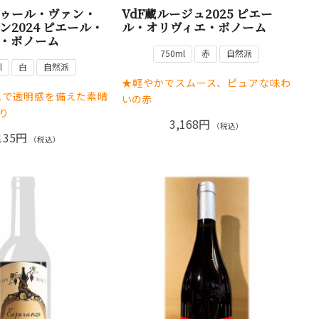
ゥール・ヴァン・
VdF蔵ルージュ2025 ピエー
ン2024 ピエール・
ル・オリヴィエ・ボノーム
・ボノーム
750ml
赤
自然派
l
白
自然派
★軽やかでスムース、ピュアな味わ
ュで透明感を備えた素晴
いの赤
り
3,168円
（税込）
135円
（税込）