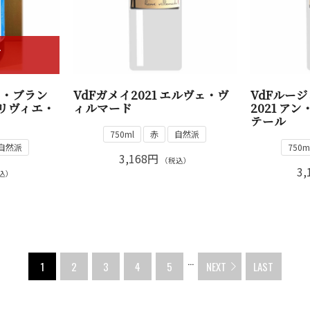
T
ー・ブラン
VdFガメイ2021 エルヴェ・ヴ
VdFルー
オリヴィエ・
ィルマード
2021 ア
テール
750ml
赤
自然派
自然派
750m
3,168円
（税込）
3,
込）
...
1
2
3
4
5
NEXT
LAST