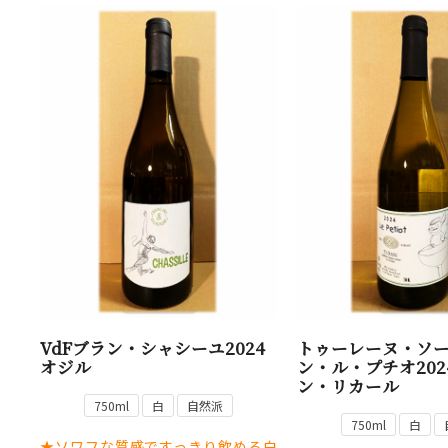
VdFブラン・シャシーユ2024
トゥーレーヌ・ソ
オジル
ン・ル・プチオ202
ン・リカール
750ml
白
自然派
750ml
白
★ソワフな質感ですっきり飲める白