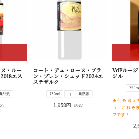
T
ーヌ・ルー
コート・デュ・ローヌ・ブラ
VdFルージ
018エス
ン・プレン・シュッド2024エ
ジル
ステザルク
750m
自然派
750ml
白
自然派
★何も考え
1,958円
込）
（税込）
う！これぞ
フです！
2,