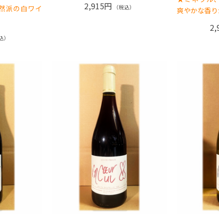
2,915円
然派の白ワイ
（税込）
爽やかな香り
2,
込）