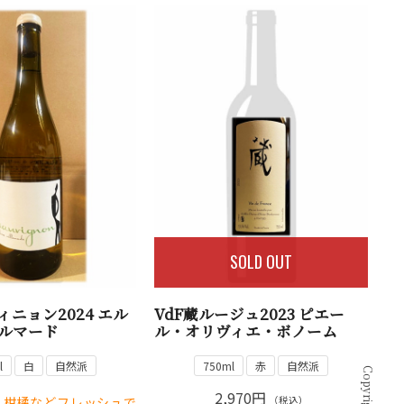
SOLD OUT
ィニョン2024 エル
VdF蔵ルージュ2023 ピエー
ルマード
ル・オリヴィエ・ボノーム
l
白
自然派
750ml
赤
自然派
2,970円
、柑橘などフレッシュで
（税込）