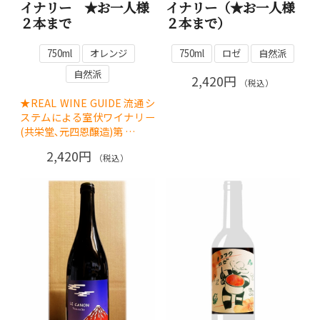
イナリー ★お一人様
イナリー（★お一人様
２本まで
２本まで）
750ml
オレンジ
750ml
ロゼ
自然派
自然派
2,420円
（税込）
★REAL WINE GUIDE流通シ
ステムによる室伏ワイナリー
(共栄堂､元四恩醸造)第 …
2,420円
（税込）