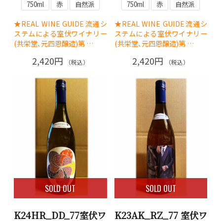
750ml
赤
自然派
750ml
赤
自然派
★REAL WINE GUIDE流通シ
★REAL WINE GUIDE流通シ
ステムによる室伏ワイナリー
ステムによる室伏ワイナリー
(共栄堂､元四恩醸造)第 …
(共栄堂､元四恩醸造)第 …
2,420円
2,420円
（税込）
（税込）
SOLD OUT
SOLD OUT
K24HR_DD_77室伏ワ
K23AK_RZ_77 室伏ワ