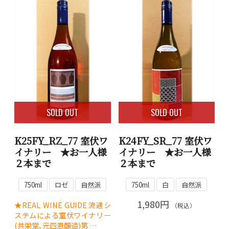
SOLD OUT
SOLD OUT
K25FY_RZ_77 室伏ワ
K24FY_SR_77 室伏ワ
イナリー ★お一人様
イナリー ★お一人様
２本まで
２本まで
750ml
ロゼ
自然派
750ml
白
自然派
1,980円
★REAL WINE GUIDE流通シ
（税込）
ステムによる室伏ワイナリー
(共栄堂､元四恩醸造)第 …