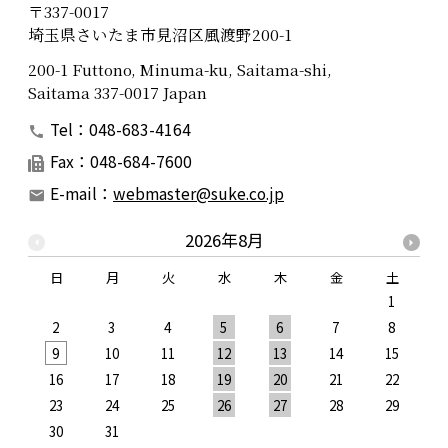
〒337-0017
埼玉県さいたま市見沼区風渡野200-1
200-1 Futtono, Minuma-ku, Saitama-shi,
Saitama 337-0017 Japan
Tel：048-683-4164
Fax：048-684-7600
E-mail：
webmaster@suke.co.jp
2026年8月
日
月
火
水
木
金
土
1
2
3
4
5
6
7
8
9
10
11
12
13
14
15
1
16
17
18
19
20
21
22
2
23
24
25
26
27
28
29
2
30
31