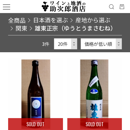
全商品
日本酒を選ぶ
産地から選ぶ
関東
雄東正宗（ゆうとうまさむね）
3
件
SOLD OUT
SOLD OUT