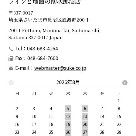
ワインと地酒の助次郎酒店
〒337-0017
埼玉県さいたま市見沼区風渡野200-1
200-1 Futtono, Minuma-ku, Saitama-shi,
Saitama 337-0017 Japan
Tel：048-683-4164
Fax：048-684-7600
E-mail：
webmaster@suke.co.jp
2026年8月
日
月
火
水
木
金
土
1
2
3
4
5
6
7
8
9
10
11
12
13
14
15
1
16
17
18
19
20
21
22
2
23
24
25
26
27
28
29
2