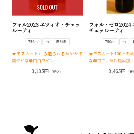
SOLD OUT
フォル2023 エツィオ・チェッ
フォル・ゼロ2024
ルーティ
チェッルーティ
750ml
白
自然派
750ml
白
★モスカートから造られる華やかで
★モスカート100％の
爽やかな辛口白ワイン
な辛口白、SO2無添加
3,135円
3,465円
（税込）
（税