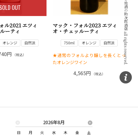
Copyright © ワインと地酒の助次郎酒店 all rights reserved.
SOLD OUT
ル2021 エツィ
マック・フォル2023 エツィ
ルーティ
オ・チェッルーティ
オレンジ
自然派
750ml
オレンジ
自然派
740円
★通常のフォルより醸しを長くとっ
（税込）
たオレンジワイン
4,565円
（税込）
2026年8月
2026年
日
月
火
水
木
金
土
日
月
火
水