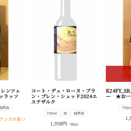
・レンツェ
コート・デュ・ローヌ・ブラ
K24FY_S
デッラッソ
ン・プレン・シュッド2024エ
ー ★お一
ステザルク
自然派
750m
750ml
白
自然派
1,
ランスの良い
1,958円
（税込）