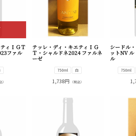
T
エティＩＧＴ
テッレ・ディ・キエティＩＧ
シードル・
23ファル
Ｔ・シャルドネ2024 ファルネ
ットNV 
ーゼ
ル
赤
750ml
白
750ml
1,738円
1,
込）
（税込）