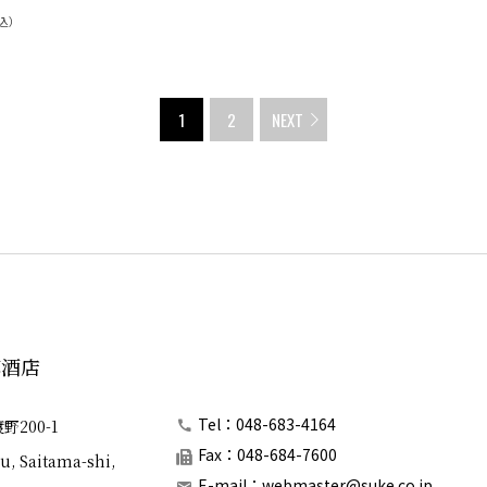
込）
1
2
NEXT
郎酒店
Tel：048-683-4164
200-1
Fax：048-684-7600
u, Saitama-shi,
E-mail：
webmaster@suke.co.jp