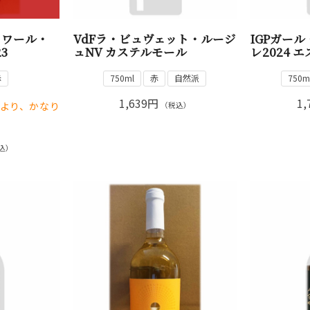
ロワール・
VdFラ・ビュヴェット・ルージ
IGPガー
3
ュNV カステルモール
レ2024 
赤
750ml
赤
自然派
750m
1,639円
1,
により、かなり
（税込）
込）