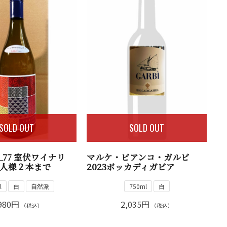
SOLD OUT
SOLD OUT
R_77 室伏ワイナリ
マルケ・ビアンコ・ガルビ
人様２本まで
2023ボッカディガビア
l
白
自然派
750ml
白
980円
2,035円
（税込）
（税込）