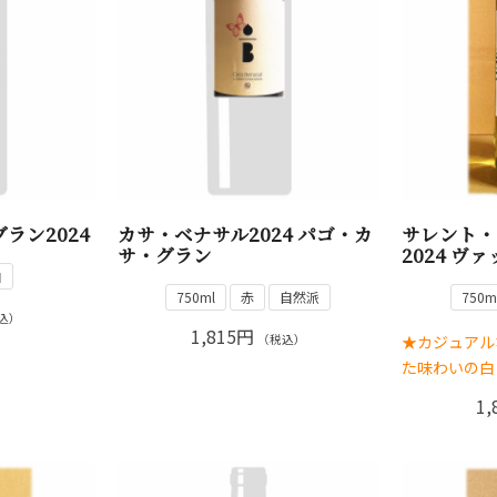
ラン2024
カサ・ベナサル2024 パゴ・カ
サレント・
サ・グラン
2024 ヴ
白
750ml
赤
自然派
750m
込）
1,815円
★カジュアル
（税込）
た味わいの白
1,