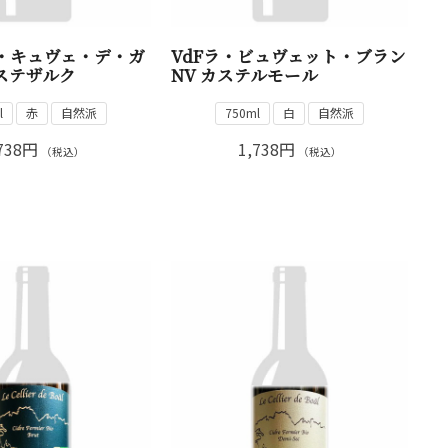
ル・キュヴェ・デ・ガ
VdFラ・ビュヴェット・ブラン
エステザルク
NV カステルモール
l
赤
自然派
750ml
白
自然派
738円
1,738円
（税込）
（税込）