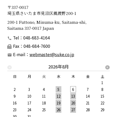
〒337-0017
埼玉県さいたま市見沼区風渡野200-1
200-1 Futtono, Minuma-ku, Saitama-shi,
Saitama 337-0017 Japan
Tel：048-683-4164
Fax：048-684-7600
E-mail：
webmaster@suke.co.jp
2026年8月
日
月
火
水
木
金
土
1
2
3
4
5
6
7
8
9
10
11
12
13
14
15
1
16
17
18
19
20
21
22
2
23
24
25
26
27
28
29
2
30
31