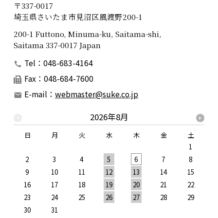
〒337-0017
埼玉県さいたま市見沼区風渡野200-1
200-1 Futtono, Minuma-ku, Saitama-shi,
Saitama 337-0017 Japan
Tel：048-683-4164
Fax：048-684-7600
E-mail：
webmaster@suke.co.jp
2026年8月
日
月
火
水
木
金
土
1
2
3
4
5
6
7
8
9
10
11
12
13
14
15
1
16
17
18
19
20
21
22
2
23
24
25
26
27
28
29
2
30
31