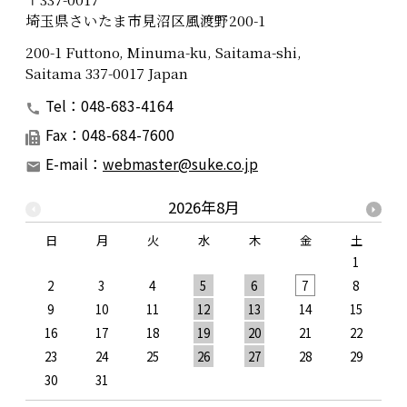
埼玉県さいたま市見沼区風渡野200-1
200-1 Futtono, Minuma-ku, Saitama-shi,
Saitama 337-0017 Japan
Tel：048-683-4164
Fax：048-684-7600
E-mail：
webmaster@suke.co.jp
2026年8月
日
月
火
水
木
金
土
1
2
3
4
5
6
7
8
9
10
11
12
13
14
15
1
16
17
18
19
20
21
22
2
23
24
25
26
27
28
29
2
30
31