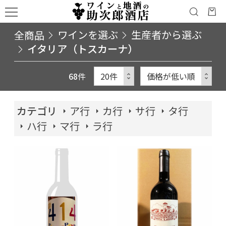
全商品
ワインを選ぶ
生産者から選ぶ
イタリア（トスカーナ）
68
件
カテゴリ
ア行
カ行
サ行
タ行
ハ行
マ行
ラ行