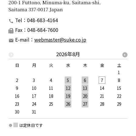
200-1 Futtono, Minuma-ku, Saitama-shi,
Saitama 337-0017 Japan
Tel：048-683-4164
Fax：048-684-7600
E-mail：
webmaster@suke.co.jp
2026年8月
日
月
火
水
木
金
土
1
2
3
4
5
6
7
8
9
10
11
12
13
14
15
1
16
17
18
19
20
21
22
2
23
24
25
26
27
28
29
2
30
31
※
は定休日です