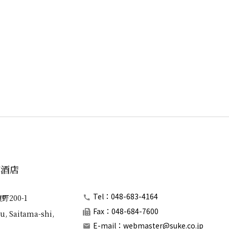
郎酒店
Tel：048-683-4164
200-1
Fax：048-684-7600
u, Saitama-shi,
E-mail：
webmaster@suke.co.jp