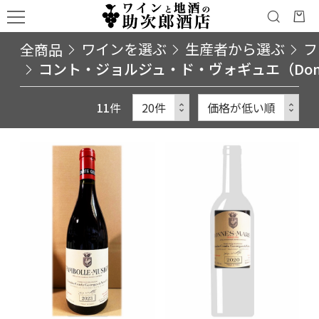
全商品
ワインを選ぶ
生産者から選ぶ
フ
コント・ジョルジュ・ド・ヴォギュエ（Domaine 
11
件