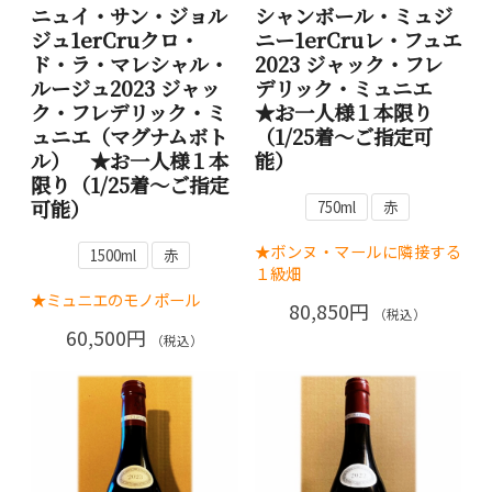
ニュイ・サン・ジョル
シャンボール・ミュジ
ジュ1erCruクロ・
ニー1erCruレ・フュエ
ド・ラ・マレシャル・
2023 ジャック・フレ
ルージュ2023 ジャッ
デリック・ミュニエ
ク・フレデリック・ミ
★お一人様１本限り
ュニエ（マグナムボト
（1/25着～ご指定可
ル） ★お一人様１本
能）
限り（1/25着～ご指定
可能）
750ml
赤
★ボンヌ・マールに隣接する
1500ml
赤
１級畑
★ミュニエのモノポール
80,850円
（税込）
60,500円
（税込）