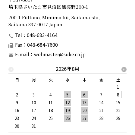
埼玉県さいたま市見沼区風渡野200-1
200-1 Futtono, Minuma-ku, Saitama-shi,
Saitama 337-0017 Japan
Tel：048-683-4164
Fax：048-684-7600
E-mail：
webmaster@suke.co.jp
2026年8月
日
月
火
水
木
金
土
1
2
3
4
5
6
7
8
9
10
11
12
13
14
15
1
16
17
18
19
20
21
22
2
23
24
25
26
27
28
29
2
30
31