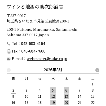
ワインと地酒の助次郎酒店
〒337-0017
埼玉県さいたま市見沼区風渡野200-1
200-1 Futtono, Minuma-ku, Saitama-shi,
Saitama 337-0017 Japan
Tel：048-683-4164
Fax：048-684-7600
E-mail：
webmaster@suke.co.jp
2026年8月
日
月
火
水
木
金
土
1
2
3
4
5
6
7
8
9
10
11
12
13
14
15
1
16
17
18
19
20
21
22
2