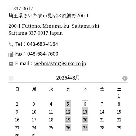
〒337-0017
埼玉県さいたま市見沼区風渡野200-1
200-1 Futtono, Minuma-ku, Saitama-shi,
Saitama 337-0017 Japan
Tel：048-683-4164
Fax：048-684-7600
E-mail：
webmaster@suke.co.jp
2026年8月
日
月
火
水
木
金
土
1
2
3
4
5
6
7
8
9
10
11
12
13
14
15
1
16
17
18
19
20
21
22
2
23
24
25
26
27
28
29
2
30
31