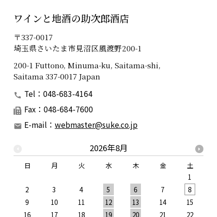
ワインと地酒の助次郎酒店
〒337-0017
埼玉県さいたま市見沼区風渡野200-1
200-1 Futtono, Minuma-ku, Saitama-shi,
Saitama 337-0017 Japan
Tel：048-683-4164
Fax：048-684-7600
E-mail：
webmaster@suke.co.jp
2026年8月
日
月
火
水
木
金
土
1
2
3
4
5
6
7
8
9
10
11
12
13
14
15
1
16
17
18
19
20
21
22
2