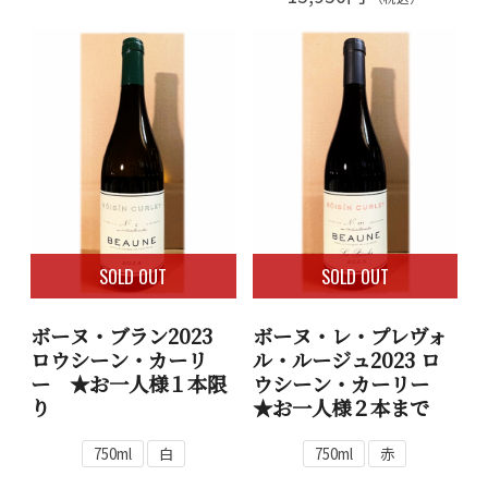
SOLD OUT
SOLD OUT
ボーヌ・ブラン2023
ボーヌ・レ・プレヴォ
ロウシーン・カーリ
ル・ルージュ2023 ロ
ー ★お一人様１本限
ウシーン・カーリー
り
★お一人様２本まで
750ml
白
750ml
赤