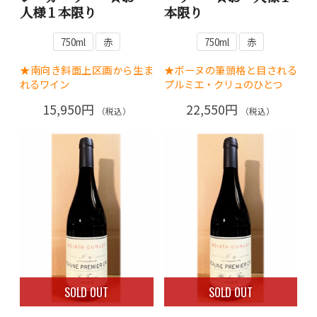
人様１本限り
本限り
750ml
赤
750ml
赤
★南向き斜面上区画から生ま
★ボーヌの筆頭格と目される
れるワイン
プルミエ・クリュのひとつ
15,950円
22,550円
（税込）
（税込）
SOLD OUT
SOLD OUT