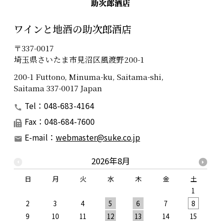
ワインと地酒の助次郎酒店
〒337-0017
埼玉県さいたま市見沼区風渡野200-1
200-1 Futtono, Minuma-ku, Saitama-shi,
Saitama 337-0017 Japan
Tel：048-683-4164
Fax：048-684-7600
E-mail：
webmaster@suke.co.jp
2026年8月
日
月
火
水
木
金
土
1
2
3
4
5
6
7
8
9
10
11
12
13
14
15
1