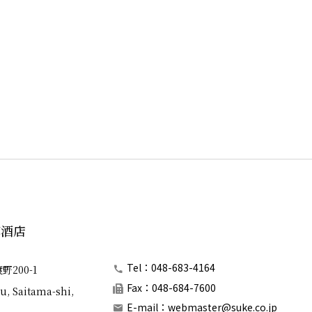
郎酒店
Tel：048-683-4164
200-1
Fax：048-684-7600
u, Saitama-shi,
E-mail：
webmaster@suke.co.jp