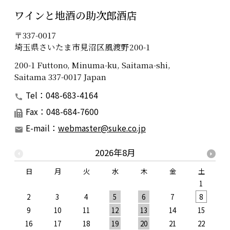
ワインと地酒の助次郎酒店
〒337-0017
埼玉県さいたま市見沼区風渡野200-1
200-1 Futtono, Minuma-ku, Saitama-shi,
Saitama 337-0017 Japan
Tel：048-683-4164
Fax：048-684-7600
E-mail：
webmaster@suke.co.jp
2026年8月
日
月
火
水
木
金
土
1
2
3
4
5
6
7
8
9
10
11
12
13
14
15
1
16
17
18
19
20
21
22
2