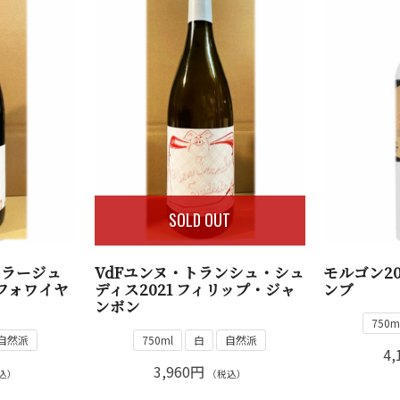
SOLD OUT
ィラージュ
VdFユンヌ・トランシュ・シュ
モルゴン2
・フォワイヤ
ディス2021 フィリップ・ジャ
ンブ
ンボン
750m
自然派
750ml
白
自然派
4,
3,960円
込）
（税込）