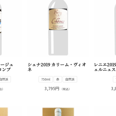
ラージュ
シェナ2019 カリーム・ヴィオ
レニエ20
コンブ
ネ
ェルニュス
自然派
750ml
赤
自然派
3,795円
3,
込）
（税込）