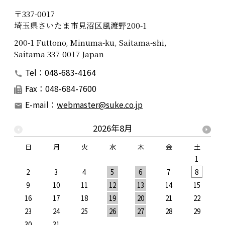
〒337-0017
埼玉県さいたま市見沼区風渡野200-1
200-1 Futtono, Minuma-ku, Saitama-shi,
Saitama 337-0017 Japan
Tel：048-683-4164
Fax：048-684-7600
E-mail：
webmaster@suke.co.jp
2026年8月
日
月
火
水
木
金
土
1
2
3
4
5
6
7
8
9
10
11
12
13
14
15
1
16
17
18
19
20
21
22
2
23
24
25
26
27
28
29
2
30
31