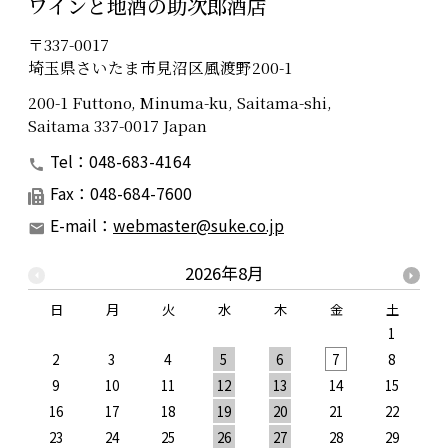
ワインと地酒の助次郎酒店
〒337-0017
埼玉県さいたま市見沼区風渡野200-1
200-1 Futtono, Minuma-ku, Saitama-shi,
Saitama 337-0017 Japan
Tel：048-683-4164
Fax：048-684-7600
E-mail：
webmaster@suke.co.jp
2026年8月
日
月
火
水
木
金
土
1
2
3
4
5
6
7
8
9
10
11
12
13
14
15
1
16
17
18
19
20
21
22
2
23
24
25
26
27
28
29
2