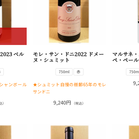
T
023 ベル
モレ・サン・ドニ2022 ドメー
マルサネ・ル
ヌ・シュミット
ペ・ペール
赤
750ml
赤
750m
9,
シャンボール
★シュミット自慢の樹齢65年のモレ
サンドニ
9,240円
込）
（税込）