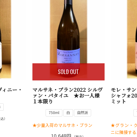
SOLD OUT
ュヴィニー・
マルサネ・ブラン2022 シルヴ
モレ・サン・
ァン・パタイユ ★お一人様
シャフォ2
１本限り
ミット
赤
750ml
白
自然派
税込）
★少量入荷のマルサネ・ブラン
★グラン・
ニに隣接する
10,648円
（税込）