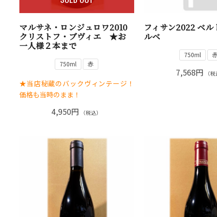
マルサネ・ロンジュロワ2010
フィサン2022 ベ
クリストフ・ブヴィエ ★お
ルベ
一人様２本まで
750ml
750ml
赤
7,568円
（税
★当店秘蔵のバックヴィンテージ！
価格も当時のまま！
4,950円
（税込）