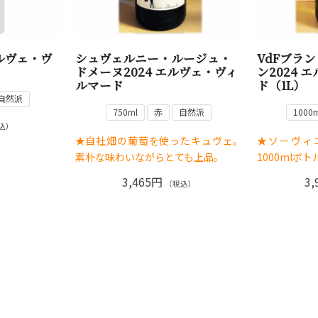
エルヴェ・ヴ
シュヴェルニー・ルージュ・
VdFブラ
ドメーヌ2024 エルヴェ・ヴィ
ン2024
ルマード
ド（1L）
自然派
750ml
赤
自然派
1000m
込）
★自社畑の葡萄を使ったキュヴェ。
★ソーヴィ
素朴な味わいながらとても上品。
1000mlボ
3,465円
3,
（税込）