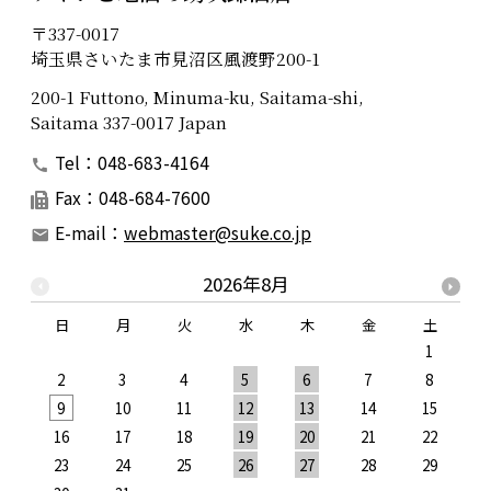
〒337-0017
埼玉県さいたま市見沼区風渡野200-1
200-1 Futtono, Minuma-ku, Saitama-shi,
Saitama 337-0017 Japan
Tel：048-683-4164
Fax：048-684-7600
E-mail：
webmaster@suke.co.jp
2026年8月
日
月
火
水
木
金
土
1
2
3
4
5
6
7
8
9
10
11
12
13
14
15
1
16
17
18
19
20
21
22
2
23
24
25
26
27
28
29
2