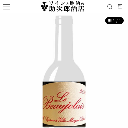
1
/
1