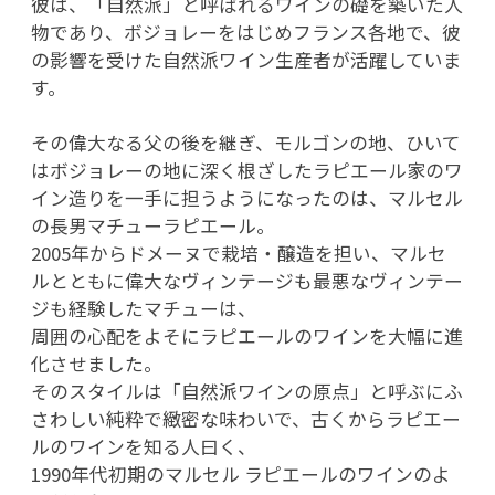
彼は、「自然派」と呼ばれるワインの礎を築いた人
物であり、ボジョレーをはじめフランス各地で、彼
の影響を受けた自然派ワイン生産者が活躍していま
す。
その偉大なる父の後を継ぎ、モルゴンの地、ひいて
はボジョレーの地に深く根ざしたラピエール家のワ
イン造りを一手に担うようになったのは、マルセル
の長男マチューラピエール。
2005年からドメーヌで栽培・醸造を担い、マルセ
ルとともに偉大なヴィンテージも最悪なヴィンテー
ジも経験したマチューは、
周囲の心配をよそにラピエールのワインを大幅に進
化させました。
そのスタイルは「自然派ワインの原点」と呼ぶにふ
さわしい純粋で緻密な味わいで、古くからラピエー
ルのワインを知る人曰く、
1990年代初期のマルセル ラピエールのワインのよ