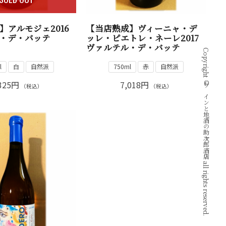
】アルモジェ2016
【当店熟成】ヴィーニャ・デ
・デ・バッテ
ッレ・ピエトレ・ネーレ2017
）
ヴァルテル・デ・バッテ
Copyright © ワインと地酒の助次郎酒店 all rights reserved.
l
白
自然派
750ml
赤
自然派
325円
7,018円
（税込）
（税込）