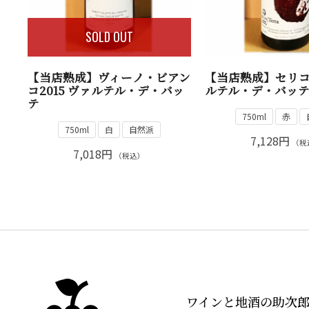
SOLD OUT
【当店熟成】ヴィーノ・ビアン
【当店熟成】セリコ2
コ2015 ヴァルテル・デ・バッ
ルテル・デ・バッ
テ
750ml
赤
750ml
白
自然派
7,128円
（税
7,018円
（税込）
ワインと地酒の助次