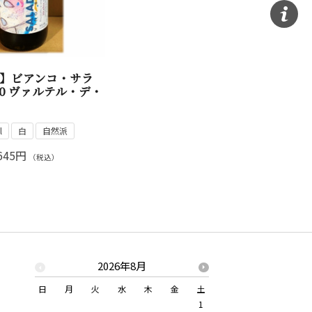
】ビアンコ・サラ
20 ヴァルテル・デ・
l
白
自然派
645円
（税込）
2026年8月
2026年
日
月
火
水
木
金
土
日
月
火
水
1
1
2