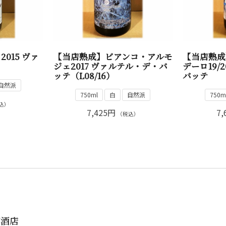
015 ヴァ
【当店熟成】ビアンコ・アルモ
【当店熟成
テ
ジェ2017 ヴァルテル・デ・バ
デーロ19/
ッテ（L08/16）
バッテ
自然派
750ml
白
自然派
750m
込）
7,425円
7,
（税込）
郎酒店