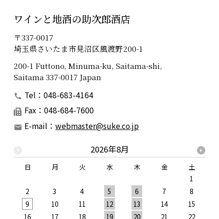
ワインと地酒の助次郎酒店
〒337-0017
埼玉県さいたま市見沼区風渡野200-1
200-1 Futtono, Minuma-ku, Saitama-shi,
Saitama 337-0017 Japan
Tel：048-683-4164
Fax：048-684-7600
E-mail：
webmaster@suke.co.jp
2026年8月
日
月
火
水
木
金
土
1
2
3
4
5
6
7
8
9
10
11
12
13
14
15
1
16
17
18
19
20
21
22
2