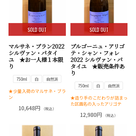
SOLD OUT
SOLD OUT
マルサネ・ブラン2022
ブルゴーニュ・アリゴ
シルヴァン・パタイ
テ・シャン・フォレ
ユ ★お一人様１本限
2022 シルヴァン・パ
り
タイユ ★販売条件あ
り
750ml
白
自然派
750ml
白
自然派
★少量入荷のマルサネ・ブラ
ン
★造り手のこだわりが詰まっ
た区画名の入ったアリゴテ
10,648円
（税込）
12,980円
（税込）