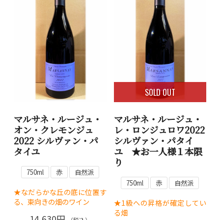
SOLD OUT
マルサネ・ルージュ・
マルサネ・ルージュ・
オン・クレモンジュ
レ・ロンジュロワ2022
2022 シルヴァン・パ
シルヴァン・パタイ
タイユ
ユ ★お一人様１本限
り
750ml
赤
自然派
750ml
赤
自然派
★なだらかな丘の底に位置す
る、東向きの畑のワイン
★1級への昇格が確定してい
る畑
14,630円
（税込）