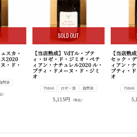
T
SOLD OUT
ミュスカ・
【当店熟成】VdTル・プテ
【当店熟成
2020
ィ・ロゼ・ド・ジミオ・ペテ
セック・デ
ーヌ・ド・
ィアン・ナチュレル2020 ル・
ィアン・ナ
プティ・ドメーヌ・ド・ジミ
プティ・ド
オ
オ
自然派
750ml
ロゼ・泡
自然派
750ml
込）
5,115円
5,
（税込）