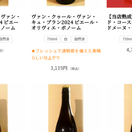
・ヴァン・
ヴァン・クゥール・ヴァン・
【当店熟成
4 ピエー
キュ・ブラン2024 ピエール・
ド・コース
ボノーム
オリヴィエ・ボノーム
ドメーヌ・
自然派
750ml
白
自然派
750m
4,
★フレッシュで透明感を備えた素晴
込）
らしい仕上がり
3,135円
（税込）