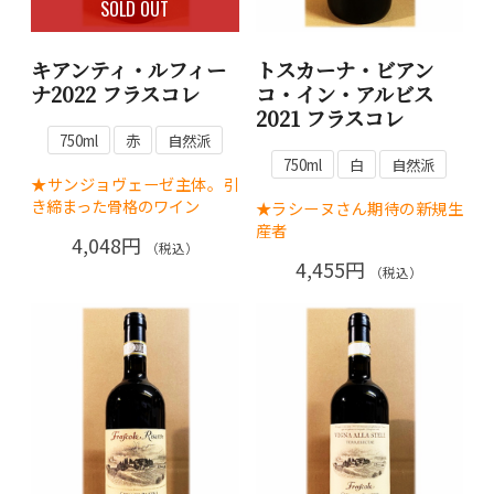
SOLD OUT
キアンティ・ルフィー
トスカーナ・ビアン
ナ2022 フラスコレ
コ・イン・アルビス
2021 フラスコレ
750ml
赤
自然派
750ml
白
自然派
★サンジョヴェーゼ主体。引
き締まった骨格のワイン
★ラシーヌさん期待の新規生
産者
4,048円
（税込）
4,455円
（税込）