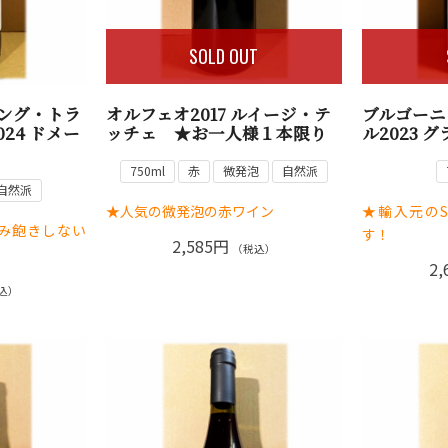
SOLD OUT
トング・トラ
オルフェオ2017 ルイージ・テ
ブルゴーニ
24 ドメー
ッチェ ★お一人様１本限り
ル2023 
750ml
赤
微発泡
自然派
自然派
★人気の微発泡の赤ワイン
★輸入元のS
み飽きしない
す！
2,585円
（税込）
2,
込）