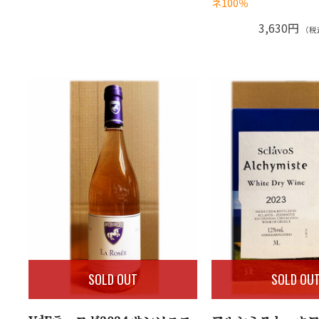
ネ100％
3,630円
（税
SOLD OUT
SOLD OU