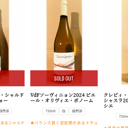
T
SOLD OUT
ィ・シャルド
VdFソーヴィニョン2024 ピエ
クレピィ・
ニョー
ール・オリヴィエ・ボノーム
シャスラ2
シエ
自然派
750ml
白
自然派
750m
のあるシャルド
★バランス良く安定感のあるナチュ
★最良の葡