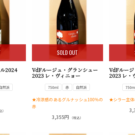
T
SOLD OUT
ル2024
VdFルージュ・グランシュー
VdFルー
2023 レ・ヴィニョー
2023 レ
自然派
750ml
赤
自然派
750m
★冷涼感のあるグルナッシュ100％の
★シラー主体
赤
3,
込）
3,355円
（税込）