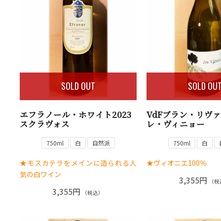
SOLD OUT
SOLD OU
エフラノール・ホワイト2023
VdFブラン・リヴァ
スクラヴォス
レ・ヴィニョー
750ml
白
自然派
750ml
白
★モスカテラをメインに造られる人
★ヴィオニエ100％
気の白ワイン
3,355円
（税
3,355円
（税込）