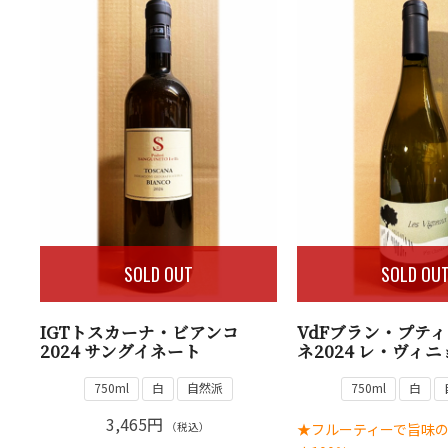
SOLD OUT
SOLD OU
IGTトスカーナ・ビアンコ
VdFブラン・プテ
2024 サングイネート
ネ2024 レ・ヴィ
750ml
白
自然派
750ml
白
3,465円
★フルーティーで旨味
（税込）