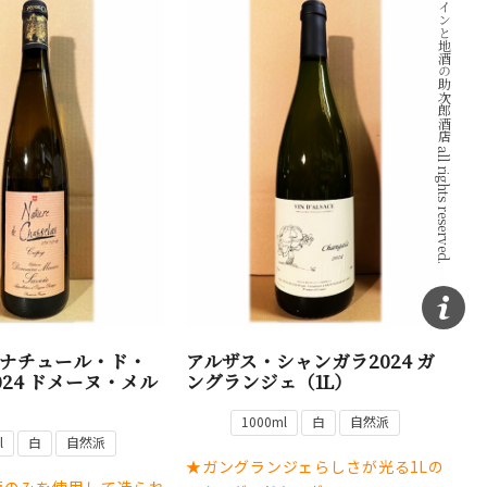
Copyright © ワインと地酒の助次郎酒店 all rights reserved.
ナチュール・ド・
アルザス・シャンガラ2024 ガ
024 ドメーヌ・メル
ングランジェ（1L）
1000ml
白
自然派
l
白
自然派
★ガングランジェらしさが光る1Lの
萄のみを使用して造られ