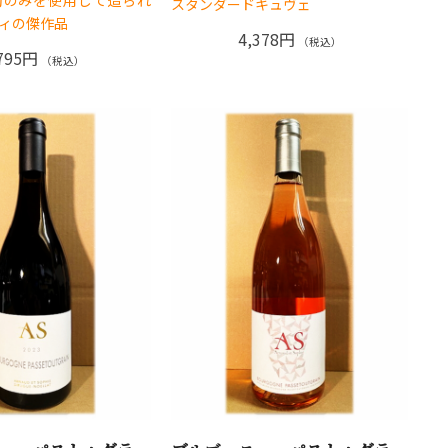
スタンダードキュヴェ
ピィの傑作品
4,378円
（税込）
795円
（税込）