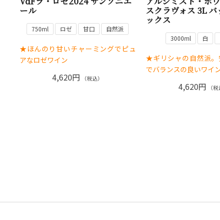
VdFラ・ロゼ2024 サンソニエ
アルシミスト・ホワイ
ール
スクラヴォス 3L 
ックス
750ml
ロゼ
甘口
自然派
3000ml
白
★ほんのり甘いチャーミングでピュ
★ギリシャの自然派。
アなロゼワイン
でバランスの良いワイン
4,620円
（税込）
4,620円
（税