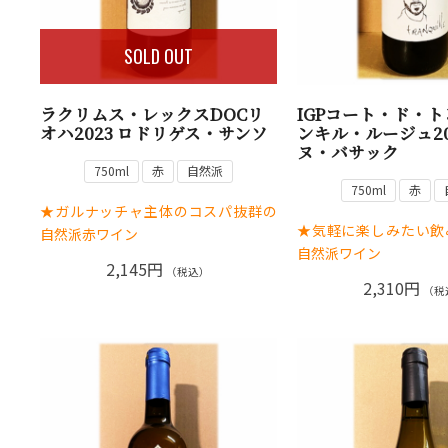
SOLD OUT
ラクリムス・レックスDOCリ
IGPコート・ド・
オハ2023 ロドリゲス・サンソ
ンキル・ルージュ20
ヌ・バサック
750ml
赤
自然派
750ml
赤
★ガルナッチャ主体のコスパ抜群の
★気軽に楽しみたい飲
自然派赤ワイン
自然派ワイン
2,145円
（税込）
2,310円
（税