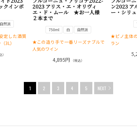
ト2023
ブルゴーニュ・アリゴテ2022-
ブルゴーニ
バックインボ
2023 アリス・エ・オリヴィ
ン2023 
エ・ド・ムール ★お一人様
ー・シリュ
２本まで
自然派
750ml
白
自然派
安定した酒質
★ピノ主体
★この造り手で一番リーズナブルで
（3L）
ラン
人気のワイン
5,
込）
4,895円
（税込）
1
2
3
4
5
NEXT