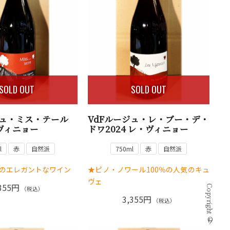
SOLD OUT
SOLD OUT
ジュ・ミス・テール
VdFルージュ・レ・ブー・デ・
・ヴィニョー
ドワ2024 レ・ヴィニョー
l
赤
自然派
750ml
赤
自然派
のエレガントなワイン
★ピノ・ノワール100％の人気のキュ
ヴェ
355円
（税込）
3,355円
（税込）