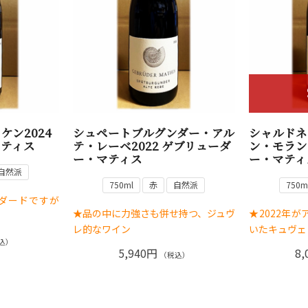
ン2024
シュペートブルグンダー・アル
シャルドネ
マティス
テ・レーベ2022 ゲブリューダ
ン・モラン
ー・マティス
ー・マティ
自然派
750ml
赤
自然派
750m
ダードですが
★品の中に力強さも併せ持つ、ジュヴ
★2022年
レ的なワイン
いたキュヴェ
込）
5,940円
8,
（税込）