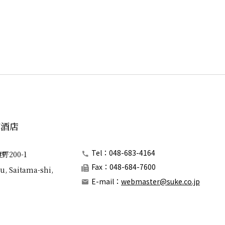
郎酒店
Tel：048-683-4164
200-1
Fax：048-684-7600
u, Saitama-shi,
E-mail：
webmaster@suke.co.jp