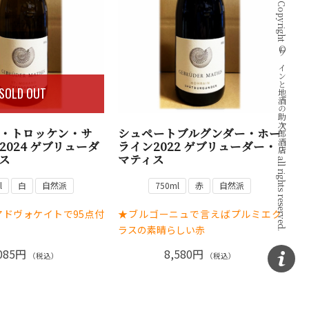
Copyright © ワインと地酒の助次郎酒店 all rights reserved.
SOLD OUT
・トロッケン・サ
シュペートブルグンダー・ホー
2024 ゲブリューダ
ライン2022 ゲブリューダー・
ス
マティス
l
白
自然派
750ml
赤
自然派
がアドヴォケイトで95点付
★ブルゴーニュで言えばプルミエク
ラスの素晴らしい赤
085円
8,580円
（税込）
（税込）