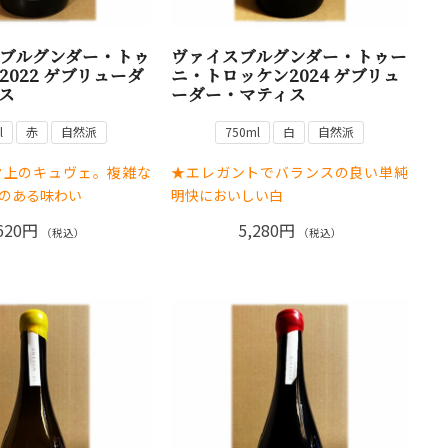
ブルグンダー・トゥ
ヴァイスブルグンダー・トゥー
2022 ゲブリューダ
ニ・トロッケン2024 ゲブリュ
ス
ーダー・マティス
l
赤
自然派
750ml
白
自然派
ク上のキュヴェ。複雑な
★エレガントでバランスの良い単純
のある味わい
明快においしい白
620円
5,280円
（税込）
（税込）