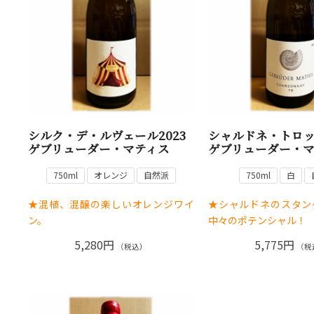
シルク・デ・ルヴェール2023
シャルドネ・トロッケ
ゲブリューダー・マティス
ゲブリューダー・
750ml
オレンジ
自然派
750ml
白
★混植、混醸の楽しいオレンジワイ
★シャルドネのスタン
ン。
中々のポテンシャル！
5,280円
5,775円
（税込）
（税