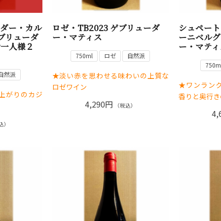
ンダー・カル
ロゼ・TB2023 ゲブリューダ
シュペート
ゲブリューダ
ー・マティス
ーニベルグ
お一人様２
ー・マティ
750ml
ロゼ
自然派
750m
自然派
★淡い赤を思わせる味わいの上質な
★ワンラン
ロゼワイン
上がりのカジ
香りと奥行き
4,290円
（税込）
4,
込）