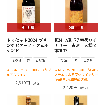
SOLD OUT
SOLD OUT
ドゥセット2024 プリ
K24_AK_77 室伏ワイ
ンチピアーノ・フェル
ナリー ★お一人様２
ナンド
本まで
750ml
赤
自然派
750ml
赤
自然派
★ドルチェット100％のカジ
★REAL WINE GUIDE流通シ
ュアルワイン
ステムによる室伏ワイナリー
(共栄堂､元四恩醸造)第 …
2,310円
（税込）
2,420円
（税込）