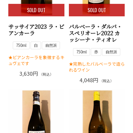
SOLD OUT
SOLD OUT
サッサイア2023 ラ・ビ
バルベーラ・ダルバ・
アンカーラ
スペリオーレ2022 カ
ッシーナ・ティオレ
750ml
白
自然派
750ml
赤
自然派
★ビアンカーラを象徴するキ
ュヴェです
★完熟したバルベーラで造ら
れるワイン
3,630円
（税込）
4,048円
（税込）