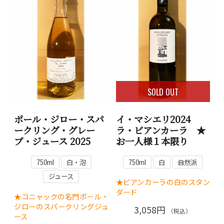
SOLD OUT
ポール・ジロー・スパ
イ・マシエリ2024
ークリング・グレー
ラ・ビアンカーラ ★
プ・ジュース 2025
お一人様１本限り
750ml
白・泡
750ml
白
自然派
ジュース
★ビアンカーラの白のスタン
ダード
★コニャックの名門ポール・
ジローのスパークリングジュ
3,058円
（税込）
ース