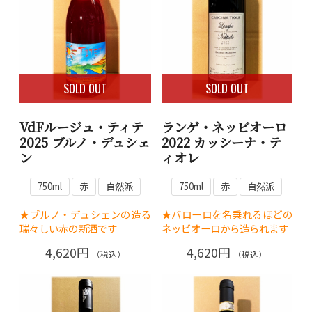
SOLD OUT
SOLD OUT
VdFルージュ・ティテ
ランゲ・ネッビオーロ
2025 ブルノ・デュシェ
2022 カッシーナ・テ
ン
ィオレ
750ml
赤
自然派
750ml
赤
自然派
★ブルノ・デュシェンの造る
★バローロを名乗れるほどの
瑞々しい赤の新酒です
ネッビオーロから造られます
4,620円
4,620円
（税込）
（税込）