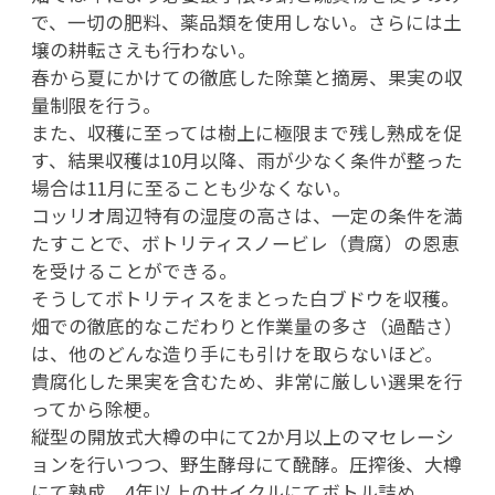
で、一切の肥料、薬品類を使用しない。さらには土
壌の耕転さえも行わない。
春から夏にかけての徹底した除葉と摘房、果実の収
量制限を行う。
また、収穫に至っては樹上に極限まで残し熟成を促
す、結果収穫は10月以降、雨が少なく条件が整った
場合は11月に至ることも少なくない。
コッリオ周辺特有の湿度の高さは、一定の条件を満
たすことで、ボトリティスノービレ（貴腐）の恩恵
を受けることができる。
そうしてボトリティスをまとった白ブドウを収穫。
畑での徹底的なこだわりと作業量の多さ（過酷さ）
は、他のどんな造り手にも引けを取らないほど。
貴腐化した果実を含むため、非常に厳しい選果を行
ってから除梗。
縦型の開放式大樽の中にて2か月以上のマセレーシ
ョンを行いつつ、野生酵母にて醗酵。圧搾後、大樽
にて熟成。4年以上のサイクルにてボトル詰め。