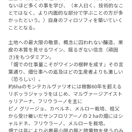
ないほど多くの事を学び、（本人曰く、技術的なこ
とではなく、より内面的な部分で学ぶことの方が多
かったという。）自身のフィロソフィを築いていく
こととなる。
土地への最大限の敬意、概念に囚われない醸造、果
皮の本質を見せるワイン、揺るぎない信念（頑固
さ)をもつダミアン。
「畑での仕事量こそがワインの根幹を成す」その言
葉通り、畑仕事への追及はどの生産者よりも激しい
（恐ろしい）。
約6haのモンテカルヴァリオには樹齢60年を超える
リボッラジャッラをはじめ、マルヴァージアイスト
ゥリアーナ、フリウラーノを主に
ピノ グリージョ、カベルネ、メルロー栽培、祖父
から受け継いだサンフロリアーノの２haの畑にはシ
ャルドネ、フリウラーノ、メルローを栽培。
畑では年により必要最小限の銅と硫黄物を使うのみ