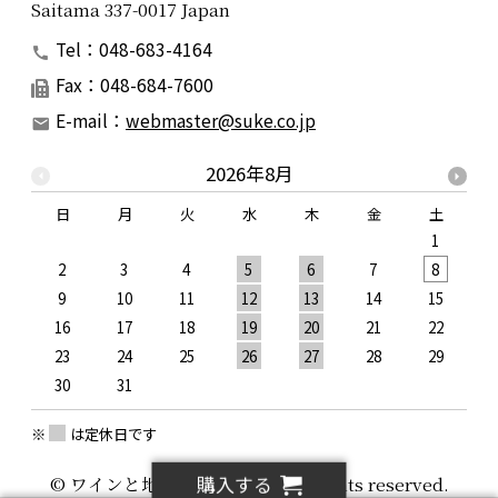
Saitama 337-0017 Japan
Tel：048-683-4164
Fax：048-684-7600
E-mail：
webmaster@suke.co.jp
2026年8月
日
月
火
水
木
金
土
1
2
3
4
5
6
7
8
9
10
11
12
13
14
15
1
16
17
18
19
20
21
22
2
23
24
25
26
27
28
29
2
30
31
※
は定休日です
購入する
© ワインと地酒の助次郎酒店 all rights reserved.