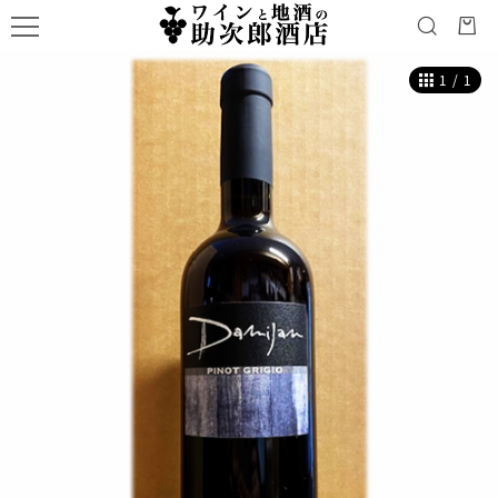
1
/
1