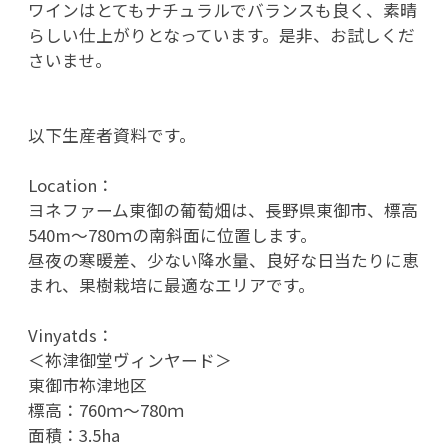
ワインはとてもナチュラルでバランスも良く、素晴
らしい仕上がりとなっています。是非、お試しくだ
さいませ。
以下生産者資料です。
Location：
ヨネファーム東御の葡萄畑は、長野県東御市、標高
540m～780ｍの南斜面に位置します。
昼夜の寒暖差、少ない降水量、良好な日当たりに恵
まれ、果樹栽培に最適なエリアです。
Vinyatds：
＜袮津御堂ヴィンヤード＞
東御市袮津地区
標高：760ｍ～780ｍ
面積：3.5ha