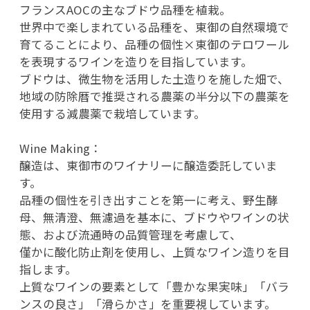
フランスAOCの主なブドウ品種を植栽。
世界中で楽しまれている品種を、東御の自然環境で
育てることにより、品種の個性×東御のテロワール
を表現するワインを造りを目指しています。
ブドウは、微生物を活用した土造りを施した畑で、
地域の防除暦で推奨される農薬の半分以下の農薬を
使用する減農薬で栽培しています。
Wine Making：
醸造は、東御市のワイナリーに醸造委託していま
す。
品種の個性を引き出すことを第一に考え、野生酵
母、無清澄、無濾過を基本に、ブドウやワインの状
態、および流通時の品質管理を考慮して、
僅かに酸化防止剤を使用し、上質なワイン造りを目
指します。
上質なワインの要素として「豊かな果実味」「バラ
ンスの良さ」「滑らかさ」を重要視しています。