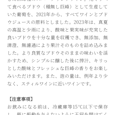
て食べるブドウ（種無し巨峰）として生産して
いた葡萄を、2021年から、すべてワインとブド
ウジュースの原料としました。2023年は、真夏
の高温と少雨により、酸味と果実味が充実した
良いブドウを十分な量を収穫でき、無添加、無
清澄、無濾過により果汁そのものを詰め込みま
した。より良質なブドウそのままの味わいを活
かすため、シンプルに醸した後に搾汁、キリっ
とした酸味とフレッシュな巨峰の香りをお楽し
みいただけます。また、泡の量は、例年より少
なく、スティルワインに近いワインです。
【注意事項】
お飲みになる前は、冷蔵庫等15℃以下で保存
し、瓶に振動を与えないように王冠を開けてく