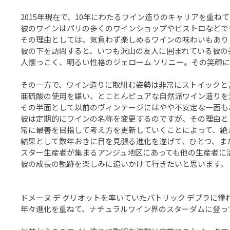
2015年現在で、10年にわたるワイン造りのキャリアを重ね
彼のワインはパリの多くのワインショップやビストロなどで
その理由としては、気負わず楽しめるワインの味わいもあり
彼の下を訪問すると、いつも沢山の友人に囲まれている彼の
人懐っこく、明るい性格のジェローム ソリニー。その笑顔
その一方で、ワイン造りに取組む姿勢は非常にストイックと
亜硫酸の使用を嫌い、とことんピュアな自然派ワイン造りを
その半面として以前のヴィンテージにはやや不安定な一面も
彼は定期的にワインの名称を変更するのですが、その理由と
常に最善を目指して考え方を更新していくことによって、絶
結果として数年おきに目を見張る進化を遂げて、ひとつ、ま
スター生産者が集まるアンジュ地区にあっても他の生産者に
彼の成長の軌跡を楽しみに追いかけて行きたいと思います。
ドメーヌ デ グリオットを率いていたパトリック デプラに憧
年々進化を重ねて、ナチュラルワイン界のスターダムに登っ