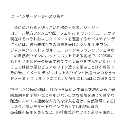
以下インポーター資料より抜粋
「皆に愛される人懐っこい性格の人気者、ジェジェ」
ロワール地方アンジュ地区、フェルム ド サンソニエールのマ
現在はそれぞれ独立したドメーヌを運営するセバスチャン デ
さらには、彼ら先達たちの影響を受けたシリルル モワン、
ジャン＝クリストフ ガルニエ、ジャン＝フランソワシェネ
この自然派ワインのホットスポットである地域で、2005年
もともとボルドーの醸造学校でワイン造りを学んでいたジェ
そこでは彼の望むピュアなワイン造りを学ぶことは不可能で
その後、ドメーヌ デ グリオットのワインと出会ったのをき
ドメーヌデ グリオットにほど近い場所に12haほどの畑を
取得した12haの畑は、目の行き届いた丁寧な栽培のために最
除草剤や化学肥料などを用いない自然な栽培を通じて健全な
醸造においては過度な人為的な介入を避け、自然酵母による
リスクが高いデザートワインであっても瓶詰め時の
亜硫酸不使用を貫くなど、純粋主義的なワイン造りを徹底し