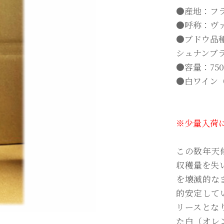
●産地：フ
●呼称：ヴ
●ブドウ品
シュナンブ
●容量：750
●白ワイン
※少量入荷
この数年天
収穫量を失
を壊滅的な
的安定して
リースとな
た白（オレ