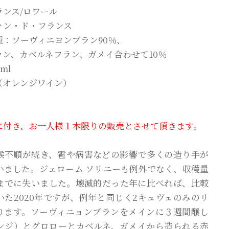
ランス/ロワール
ァン・ド・フランス
種：ソーヴィニヨンブラン90％、
ラン、カベルネフラン、ガメイ合わせて10％
ml
（オレンジワイン）
に付き、お一人様１本限りの販売とさせて頂きます。
候不順が続き、雹や病害などの影響で多くの造り手が
いました。ジェローム ソリニーも例外でなく、収穫量
までに失いました。壊滅的だった年に比べれば、比較
いた2020年ですが、例年と同じく2キュヴェのみのリ
ります。ソーヴィニョンブランをメインに３週間醸し
ンジ）とグロローとカベルネ、ガメイから造られる赤