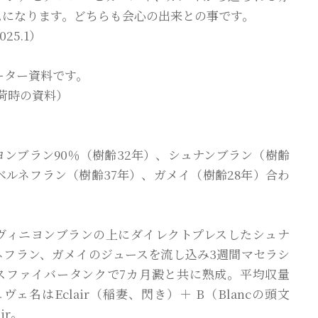
ムになります。どちらも会心の出来との事です。
25.1）
ーター資料です。
 入荷時の資料）
ヨンブラン90％（樹齢32年）、シュナンブラン（樹齢
ベルネフラン（樹齢37年）、ガメイ（樹齢28年）合わ
ヴィニヨンブランの上にダイレクトプレスしたシュナ
ネフラン、ガメイのジュースを流し込み3週間マセラシ
スファイバータンクで7カ月澱と共に熟成。平均収量
ュヴェ名はEclair（稲妻、閃き）＋ B（Blancの頭文
ir。