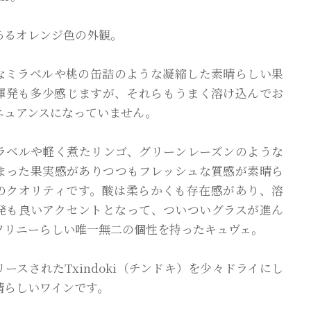
あるオレンジ色の外観。
なミラベルや桃の缶詰のような凝縮した素晴らしい果
揮発も多少感じますが、それらもうまく溶け込んでお
ニュアンスになっていません。
ラベルや軽く煮たリンゴ、グリーンレーズンのような
まった果実感がありつつもフレッシュな質感が素晴ら
のクオリティです。酸は柔らかくも存在感があり、溶
発も良いアクセントとなって、ついついグラスが進ん
ソリニーらしい唯一無二の個性を持ったキュヴェ。
ースされたTxindoki（チンドキ）を少々ドライにし
晴らしいワインです。