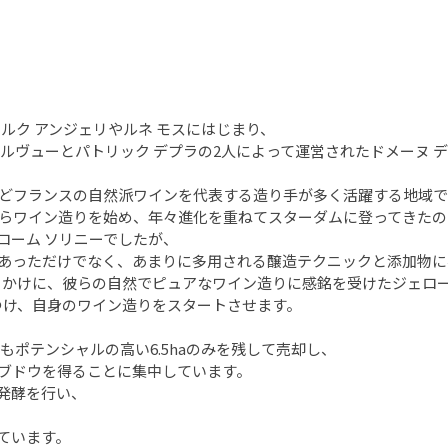
ルク アンジェリやルネ モスにはじまり、
ルヴューとパトリック デプラの2人によって運営されたドメーヌ 
などフランスの自然派ワインを代表する造り手が多く活躍する地域で
からワイン造りを始め、年々進化を重ねてスターダムに登ってきたの
ローム ソリニーでしたが、
あっただけでなく、あまりに多用される醸造テクニックと添加物に
っかけに、彼らの自然でピュアなワイン造りに感銘を受けたジェロー
見つけ、自身のワイン造りをスタートさせます。
もポテンシャルの高い6.5haのみを残して売却し、
ブドウを得ることに集中しています。
発酵を行い、
ています。