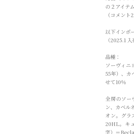
の２アイテ
（コメント20
以下インポ
（2025.1
品種：
ソーヴィニ
55年）、カ
せて10％
全房のソー
ン、カベル
オン。グラ
20HL。キ
字）＝Becla