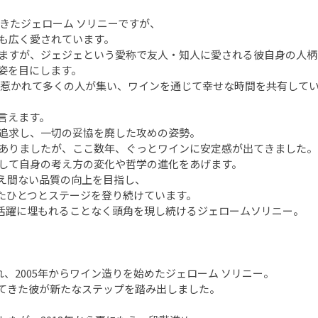
てきたジェローム ソリニーですが、
も広く愛されています。
ますが、ジェジェという愛称で友人・知人に愛される彼自身の人柄
姿を目にします。
に惹かれて多くの人が集い、ワインを通じて幸せな時間を共有して
言えます。
追求し、一切の妥協を廃した攻めの姿勢。
ありましたが、ここ数年、ぐっとワインに安定感が出てきました。
して自身の考え方の変化や哲学の進化をあげます。
え間ない品質の向上を目指し、
たひとつとステージを登り続けています。
活躍に埋もれることなく頭角を現し続けるジェロームソリニー。
れ、2005年からワイン造りを始めたジェローム ソリニー。
てきた彼が新たなステップを踏み出しました。