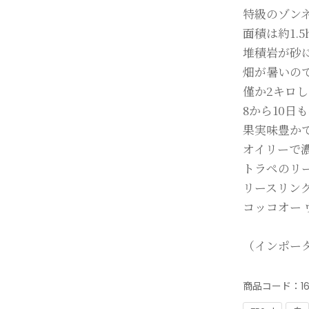
特級のゾン
面積は約1.
堆積岩が砂
畑が暑いの
僅か2キロ
8から10日
果実味豊か
オイリーで
トラペのリ
リースリン
コッコオー
（インポー
商品コード：
1