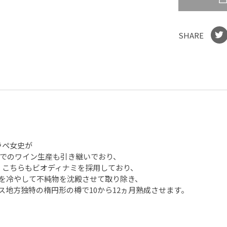
SHARE
ラペ女史が
スでのワイン生産も引き継いでおり、
、こちらもビオディナミを採用しており、
を冷やして不純物を沈殿させて取り除き、
地方独特の楕円形の樽で10から12ヵ月熟成させます。