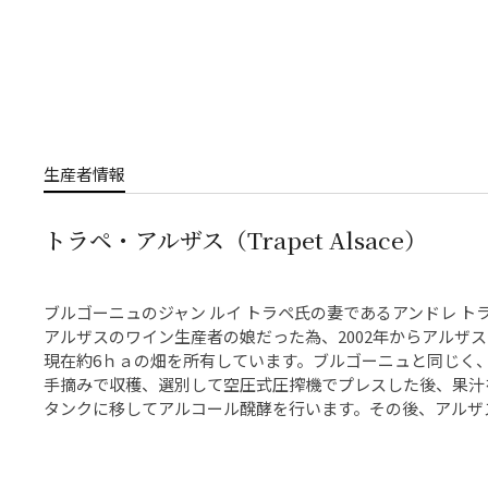
生産者情報
トラペ・アルザス（Trapet Alsace）
ブルゴーニュのジャン ルイ トラペ氏の妻であるアンドレ ト
アルザスのワイン生産者の娘だった為、2002年からアルザ
現在約6ｈａの畑を所有しています。ブルゴーニュと同じく
手摘みで収穫、選別して空圧式圧搾機でプレスした後、果汁
タンクに移してアルコール醗酵を行います。その後、アルザス