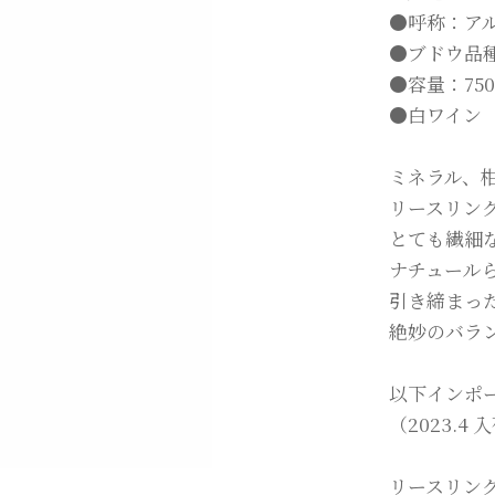
●呼称：ア
●ブドウ品
●容量：750
●白ワイン
ミネラル、
リースリン
とても繊細
ナチュール
引き締まっ
絶妙のバラ
以下インポ
（2023.4
リースリング