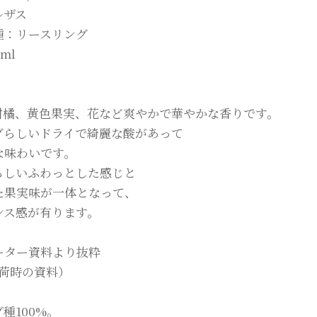
ルザス
種：リースリング
ml
柑橘、黄色果実、花など爽やかで華やかな香りです。
グらしいドライで綺麗な酸があって
な味わいです。
らしいふわっとした感じと
た果実味が一体となって、
ンス感が有ります。
ーター資料より抜粋
 入荷時の資料）
種100%。