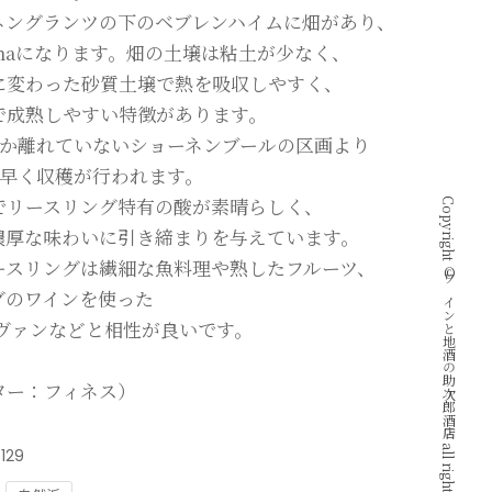
ネングランツの下のベブレンハイムに畑があり、
5haになります。畑の土壌は粘土が少なく、
に変わった砂質土壌で熱を吸収しやすく、
で成熟しやすい特徴があります。
しか離れていないショーネンブールの区画より
も早く収穫が行われます。
でリースリング特有の酸が素晴らしく、
Copyright © ワインと地酒の助次郎酒店 all rights reserved.
濃厚な味わいに引き締まりを与えています。
ースリングは繊細な魚料理や熟したフルーツ、
グのワインを使った
 ヴァンなどと相性が良いです。
ター：フィネス）
6129