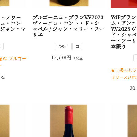
ノ・ノワー
ブルゴーニュ・ブランV.V2023
VdFブラ
ーニュ・コン
ヴィーニュ・コント・ド・シ
ム・アンエ
 ジャン・マ
ャペル / ジャン・マリー・フー
V.V202
リエ
ド・シャペ
ー・フーリ
本限り
赤
750ml
白
12,738円
るACブルゴー
（税込）
ン
★１級モルジ
リリースされ
税込）
20