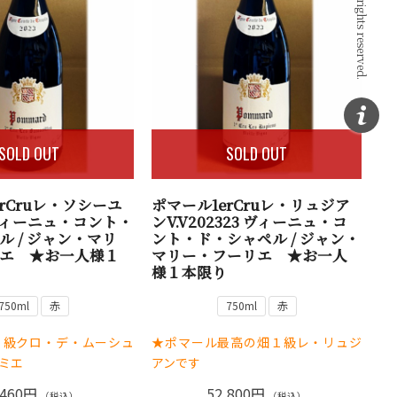
SOLD OUT
SOLD OUT
rCruレ・ソシーユ
ポマール1erCruレ・リュジア
3 ヴィーニュ・コント・
ンV.V202323 ヴィーニュ・コ
ル / ジャン・マリ
ント・ド・シャペル / ジャン・
エ ★お一人様１
マリー・フーリエ ★お一人
様１本限り
750ml
赤
750ml
赤
１級クロ・デ・ムーシュ
★ポマール最高の畑１級レ・リュジ
ミエ
アンです
,460円
52,800円
（税込）
（税込）