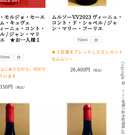
ン・モルジョ・セーエ
ムルソーV.V2023 ヴィーニュ・
ム・キュヴェ
コント・ド・シャペル / ジャ
3 ヴィーニュ・コント・
ン・マリー・フーリエ
ル / ジャン・マリ
エ ★お一人様１
750ml
白
★３区画をブレンドしたエレガント
750ml
白
なムルソー
Copyright © ワインと地酒の助次郎酒店 all rights reserved.
26,400円
ョにありながら、VDFで
（税込）
ています
,350円
（税込）