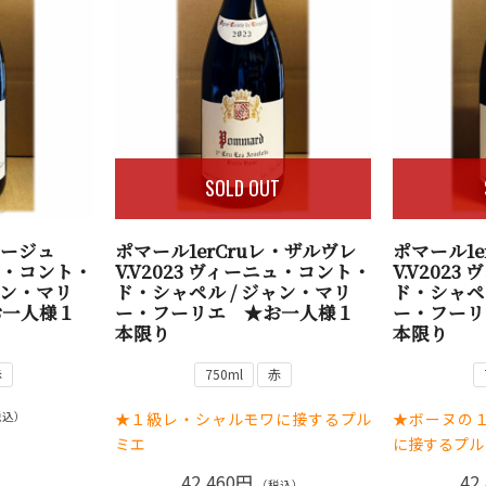
SOLD OUT
ラージュ
ポマール1erCruレ・ザルヴレ
ポマール1e
ニュ・コント・
V.V2023 ヴィーニュ・コント・
V.V202
ャン・マリ
ド・シャペル / ジャン・マリ
ド・シャペ
お一人様１
ー・フーリエ ★お一人様１
ー・フーリ
本限り
本限り
赤
750ml
赤
★１級レ・シャルモワに接するプル
★ボーヌの
税込）
ミエ
に接するプル
42,460円
42
（税込）