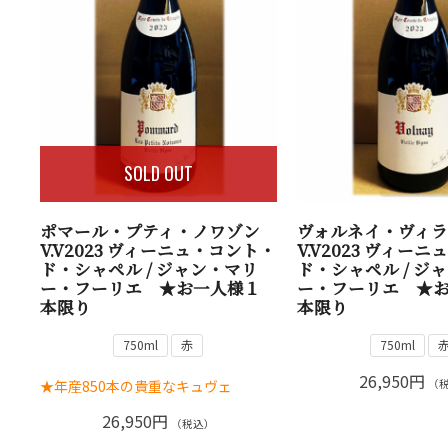
SOLD OUT
ポマール・プティ・ノワゾン
ヴォルネイ・ヴィ
V.V2023 ヴィーニュ・コント・
V.V2023 ヴィー
ド・シャペル / ジャン・マリ
ド・シャペル / ジ
ー・フーリエ ★お一人様１
ー・フーリエ ★
本限り
本限り
750ml
赤
750ml
26,950円
★年産850本の貴重なキュヴェ
（
26,950円
（税込）