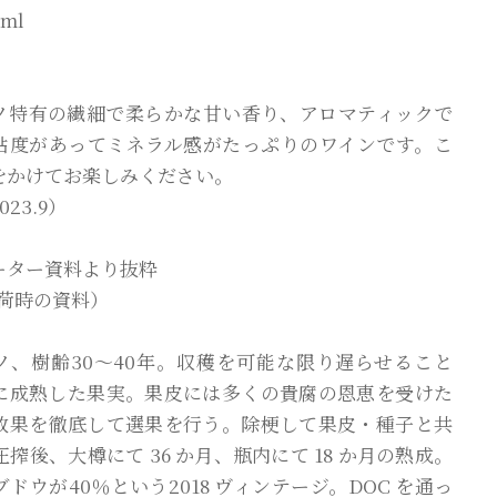
ml
ノ特有の繊細で柔らかな甘い香り、アロマティックで
粘度があってミネラル感がたっぷりのワインです。こ
をかけてお楽しみください。
23.9）
ーター資料より抜粋
 入荷時の資料）
ノ、樹齢30～40年。収穫を可能な限り遅らせること
に成熟した果実。果皮には多くの貴腐の恩恵を受けた
敗果を徹底して選果を行う。除梗して果皮・種子と共
。圧搾後、大樽にて 36 か月、瓶内にて 18 か月の熟成。
ドウが40％という2018 ヴィンテージ。DOC を通っ