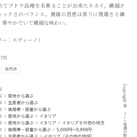
めてブドウ品種を名乗ることが出来たネカイ。繊細さ
ィックさのバランス。貴腐の恩恵は香りに複雑さと繊
、華やかでいて繊細な味わい。
ター：エヴィーノ）
6731
自然派
：
Copyright © ワインと地酒の助次郎酒店 all rights reserved.
ぶ
ぶ
産地から選ぶ
ぶ
生産者から選ぶ
ぶ
価格帯・容量から選ぶ
ぶ
産地から選ぶ
イタリア
ぶ
産地から選ぶ
イタリア
イタリアその他の地方
ぶ
価格帯・容量から選ぶ
5,000円～9,999円
ぶ
生産者から選ぶ
イタリア（その他の地域）