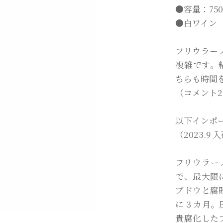
●容量：750
●白ワイン
フリウラー
複雑です。
ちらも時間
（コメント20
以下インポ
（2023.9
フリウラー
で、最大限
ブドウと腐
に 3 カ月
貴腐化したブ