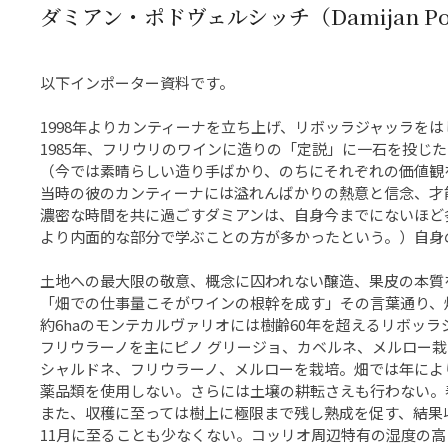
ダミアン・ポドヴェルシッチ（Damijan Pod
以下インポーター資料です。
1998年よりカンティーナを立ち上げ、リボッラジャッラを
1985年、フリウリのワインに造りの「定説」に一石を投じ
（今では素晴らしい造り手ばかり、のちにそれぞれの価値観
当時の彼のカンティーナには溢れんばかりの熱意と信念、才
濃密な時間を共に過ごすダミアンは、自身今までにないほど
より内面的な部分で学ぶことの方が多かったという。）自身
土地への最大限の敬意、概念に囚われない醸造、果皮の本質
「畑での仕事量こそがワインの根幹を成す」その言葉通り、
約6haのモンテカルヴァリオには樹齢60年を超えるリボッ
フリウラーノを主にピノ グリージョ、カベルネ、メルロー栽
シャルドネ、フリウラーノ、メルローを栽培。畑では年によ
薬品類を使用しない。さらには土壌の耕転さえも行わない。
また、収穫に至っては樹上に極限まで残し熟成を促す、結果
11月に至ることも少なくない。コッリオ周辺特有の湿度の