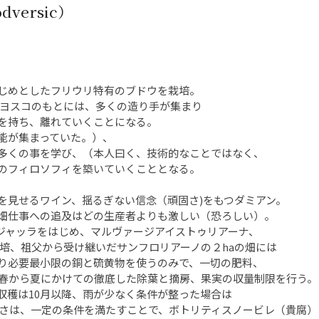
versic）
はじめとしたフリウリ特有のブドウを栽培。
たヨスコのもとには、多くの造り手が集まり
を持ち、離れていくことになる。
能が集まっていた。）、
多くの事を学び、（本人曰く、技術的なことではなく、
のフィロソフィを築いていくこととなる。
を見せるワイン、揺るぎない信念（頑固さ)をもつダミアン。
畑仕事への追及はどの生産者よりも激しい（恐ろしい）。
ラジャッラをはじめ、マルヴァージアイストゥリアーナ、
培、祖父から受け継いだサンフロリアーノの２haの畑には
り必要最小限の銅と硫黄物を使うのみで、一切の肥料、
春から夏にかけての徹底した除葉と摘房、果実の収量制限を行う。
収穫は10月以降、雨が少なく条件が整った場合は
高さは、一定の条件を満たすことで、ボトリティスノービレ（貴腐）