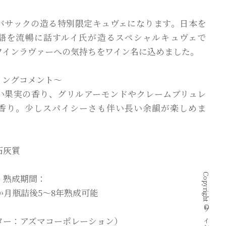
バサックの造る特別限定キュヴェになります。日本を
語を流暢に話すルイ氏が造るスペシャルキュヴェで
ワインラヴァーへの気持ちをワイン名に込めました。
ィングコメント〜
い果実の香り、グリルアーモンドやクレームブリュレ
香り。少しスパイシーさも伴い長い余韻が楽しめま
石灰質
、熟成期間：
か月瓶詰後5～8年熟成可能
ター：アズマコーポレーション）