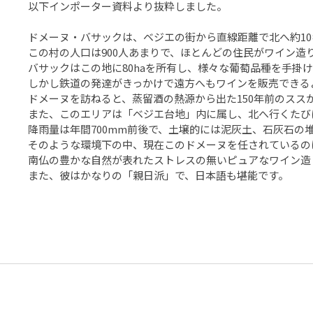
以下インポーター資料より抜粋しました。
ドメーヌ・バサックは、ベジエの街から直線距離で北へ約10キロの
この村の人口は900人あまりで、ほとんどの住民がワイン造
バサックはこの地に80haを所有し、様々な葡萄品種を手掛
しかし鉄道の発達がきっかけで遠方へもワインを販売できる
ドメーヌを訪ねると、蒸留酒の熱源から出た150年前のスス
また、このエリアは「ベジエ台地」内に属し、北へ行くたび
降雨量は年間700mm前後で、土壌的には泥灰土、石灰石の
そのような環境下の中、現在このドメーヌを任されているのは
南仏の豊かな自然が表れたストレスの無いピュアなワイン造
また、彼はかなりの「親日派」で、日本語も堪能です。