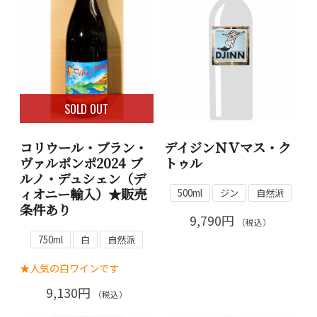
SOLD OUT
コリウール・ブラン・
デイジンＮＶマス・ク
ヴァルポンポ2024 ブ
トゥル
ルノ・デュシェン（デ
ィオニー輸入）★販売
500ml
ジン
自然派
条件あり
9,790円
（税込）
750ml
白
自然派
★人気の白ワインです
9,130円
（税込）