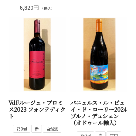
6,820円
（税込）
VdFルージュ・プロミ
バニュルス・ル・ピュ
ス2023 フォンテディク
イ・ド・ローリー2024
ト
ブルノ・デュシェン
（オドゥール輸入）
750ml
赤
自然派
750ml
赤
甘口