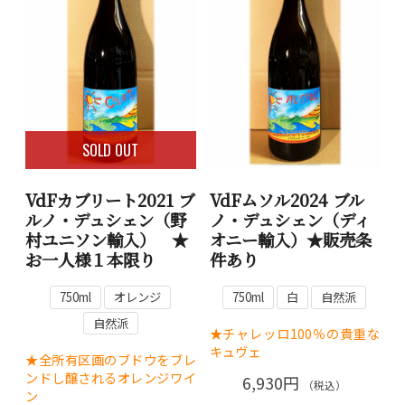
SOLD OUT
VdFカブリート2021 ブ
VdFムソル2024 ブル
ルノ・デュシェン（野
ノ・デュシェン（ディ
村ユニソン輸入） ★
オニー輸入）★販売条
お一人様１本限り
件あり
750ml
オレンジ
750ml
白
自然派
自然派
★チャレッロ100％の貴重な
キュヴェ
★全所有区画のブドウをブレ
ンドし醸されるオレンジワイ
6,930円
（税込）
ン