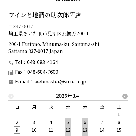
ワインと地酒の助次郎酒店
〒337-0017
埼玉県さいたま市見沼区風渡野200-1
200-1 Futtono, Minuma-ku, Saitama-shi,
Saitama 337-0017 Japan
Tel：048-683-4164
Fax：048-684-7600
E-mail：
webmaster@suke.co.jp
2026年8月
日
月
火
水
木
金
土
1
2
3
4
5
6
7
8
9
10
11
12
13
14
15
1