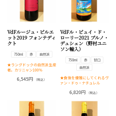
VdFルージュ・ピルエ
VdFル・ピュイ・ド・
ット2019 フォンテディ
ローリー2021 ブルノ・
クト
デュシェン（野村ユニ
ソン輸入）
750ml
赤
自然派
750ml
赤
甘口
★ラングドックの自然派生産
自然派
者。カリニャン100％
★食後を優雅にしてくれるヴ
6,545円
（税込）
ァン・ドゥ・ナチュレル
6,820円
（税込）