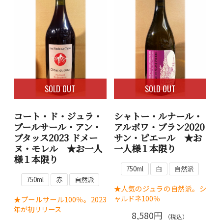
SOLD OUT
SOLD OUT
コート・ド・ジュラ・
シャトー・ルナール・
プールサール・アン・
アルボワ・ブラン2020
ブタッス2023 ドメー
サン・ピエール ★お
ヌ・モレル ★お一人
一人様１本限り
様１本限り
750ml
白
自然派
750ml
赤
自然派
★人気のジュラの自然派。シ
ャルドネ100％
★プールサール100％。2023
年が初リリース
8,580円
（税込）