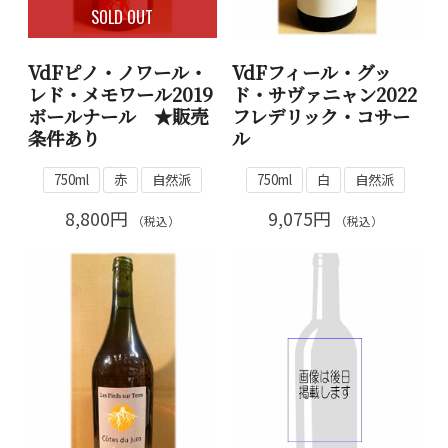
SOLD OUT
VdFピノ・ノワール・
VdFフィール・グッ
レド・メモワール2019
ド・サヴァニャン2022
ボールナール ★販売
フレデリック・コサー
条件あり
ル
750ml
赤
自然派
750ml
白
自然派
8,800円
9,075円
（税込）
（税込）