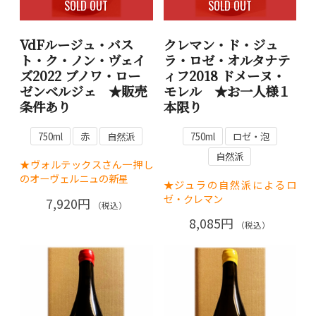
SOLD OUT
SOLD OUT
VdFルージュ・バス
クレマン・ド・ジュ
ト・ク・ノン・ヴェイ
ラ・ロゼ・オルタナテ
ズ2022 ブノワ・ロー
ィフ2018 ドメーヌ・
ゼンベルジェ ★販売
モレル ★お一人様１
条件あり
本限り
750ml
赤
自然派
750ml
ロゼ・泡
自然派
★ヴォルテックスさん一押し
のオーヴェルニュの新星
★ジュラの自然派によるロ
ゼ・クレマン
7,920円
（税込）
8,085円
（税込）